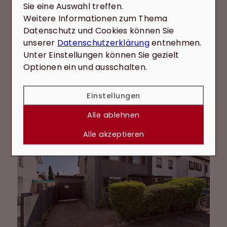
Sie eine Auswahl treffen.
Weitere Informationen zum Thema
Immobilien in der Region
Datenschutz und Cookies können Sie
Aktuelle Immobilien
unserer
Datenschutzerklärung
entnehmen.
Unter Einstellungen können Sie gezielt
Optionen ein und ausschalten.
Alle ansehen
Einstellungen
Alle ablehnen
Alle akzeptieren