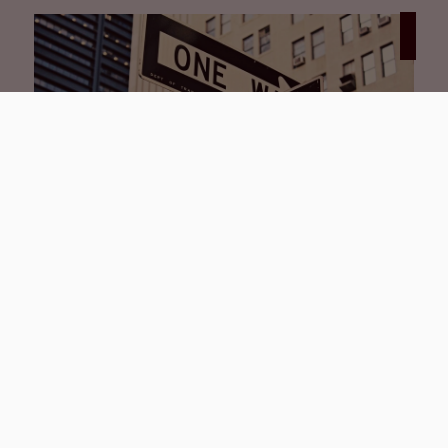
02.04.2025
Aktuelle Markteinschätzung:
Ist es besser zu mieten oder zu
kaufen?
Die Frage, ob Sie eine Immobilie mieten oder
kaufen sollten, beschäftigt viele Menschen zu
verschiedenen Lebensphasen, besonders
wenn sich ihr Lebensabschnitt ändert - sei es,
dass Nachwuchs erwartet wird, die Immobilie