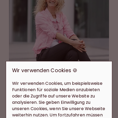
i
Wir verwenden Cookies 🍪
Silvia Reiter
Wir verwenden Cookies, um beispielsweise
Geprüfte Immobilienmaklerin
Funktionen für soziale Medien anzubieten
+49 7144 / 27 88 88 – 0
oder die Zugriffe auf unsere Website zu
info@reiterundreiter.de
analysieren. Sie geben Einwilligung zu
unseren Cookies, wenn Sie unsere Webseite
weiterhin nutzen. Um fortzufahren müssen