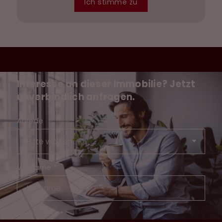
Ich stimme zu
Interesse an dieser Immobilie? Jetzt
unverbindlich anfragen.
Anrede
Vorname
*
Nachname
*