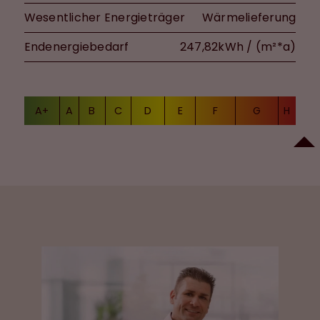
Wesentlicher Energieträger
Wärmelieferung
Endenergiebedarf
247,82kWh / (m²*a)
A+
A
B
C
D
E
F
G
H