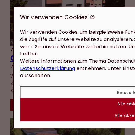
Wir verwenden Cookies 🍪
Wir verwenden Cookies, um beispielsweise Funk
die Zugriffe auf unsere Website zu analysieren.
NEU
wenn Sie unsere Webseite weiterhin nutzen. U
74399 Walheim
treffen.
Charmante 3,5-Zimmer-Wohnung mit guter Aufteilung, Balkon, Einbauküche und zwei Stellplätzen
Weitere Informationen zum Thema Datenschutz
Wohnung zu kaufen
Datenschutzerklärung
entnehmen. Unter Einste
ausschalten.
Wohnfläche: ca. 74 m²
Zimmer: 3.5
Kaufpreis: 260.000 €
Einstel
Alle ab
Mehr erfahren
Alle akz