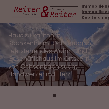
Immobilie b
Immobilie v
Kapitalanla
Haus zu kaufen in
Sachsenheim-Ochsenbach
Leerstehendes Wohn- und
Geschäftshaus im Ortskern
von Ochsenbach sucht
Handwerker mit Herz!