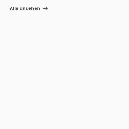
Alle ansehen
NEU
74385 Pleidelsheim