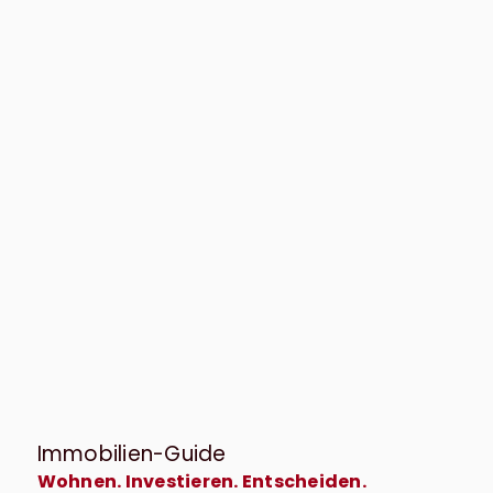
71642 Marbach
Wohnen und Vermieten unter einem Dach - gepflegtes 3-Familienhaus in ruhiger Lage von Marbach
Haus zu kaufen
Wohnfläche: ca. 217 m²
Zimmer: 9
Kaufpreis: 720.000 €
Mehr erfahren
Immobilien-Guide
Wohnen. Investieren. Entscheiden.