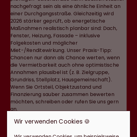
nachgefragt sein als eine ähnliche Einheit an
einer Durchgangsstraße. Gleichzeitig wird
2026 stärker geprüft, ob energetische
Maßnahmen realistisch planbar sind: Dach,
Fenster, Heizung, Fassade – inklusive
Folgekosten und möglicher
Miet-/Renditewirkung. Unser Praxis-Tipp:
Chancen nur dann als Chance werten, wenn
die Vermietbarkeit auch ohne optimistische
Annahmen plausibel ist (z. B. Zielgruppe,
Grundriss, Stellplatz, Hausgemeinschaft).
Wenn Sie Ortsteil, Objektzustand und
Finanzierung sauber zusammen bewerten
möchten, schreiben oder rufen Sie uns gern
an.
Ihr nächster Schritt:
Wir verwenden Cookies 🍪
Lagecheck, Preisstrategie
Wir verwenden Cookies, um beispielsweise