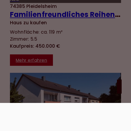
74385 Pleidelsheim
Familienfreundliches Reihenendhaus in ruhiger Lage mit Süd-Terrasse und gepflegtem Garten
Haus zu kaufen
Wohnfläche: ca. 119 m²
Zimmer: 5.5
Kaufpreis: 450.000 €
Mehr erfahren