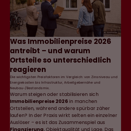
Was Immobilienpreise 2026
antreibt – und warum
Ortsteile so unterschiedlich
reagieren
Die wichtigsten Preisfaktoren im Vergleich: von Zinsniveau und
Energiekosten bis Infrastruktur, Arbeitgebernähe und
Neubau-/Bestandsmix..
Warum steigen oder stabilisieren sich
Immobilienpreise 2026
in manchen
Ortsteilen, während andere spürbar zäher
laufen? In der Praxis wirkt selten ein einzelner
Auslöser – es ist das Zusammenspiel aus
Finanzierung
, Objektqualität und Lage. Das