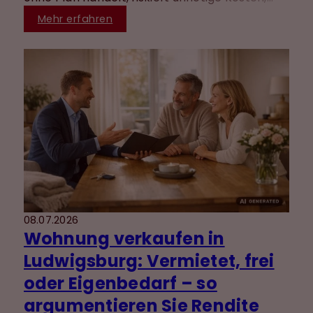
Verzögerungen und neue Konflikte. Mit einem
Mehr erfahren
klaren Vorgehen lässt sich der
Immobilienverkauf nach Scheidung
jedoch
fair und nachvollziehbar gestalten - für beide
Seiten.
08.07.2026
Wohnung verkaufen in
Ludwigsburg: Vermietet, frei
oder Eigenbedarf – so
argumentieren Sie Rendite