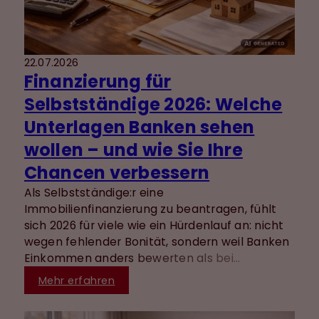
22.07.2026
Finanzierung für
Selbstständige 2026: Welche
Unterlagen Banken sehen
wollen – und wie Sie Ihre
Chancen verbessern
Als Selbstständige:r eine
Immobilienfinanzierung zu beantragen, fühlt
sich 2026 für viele wie ein Hürdenlauf an: nicht
wegen fehlender Bonität, sondern weil Banken
Einkommen anders bewerten als bei
Angestellten. Wer die Erwartungen an
Mehr erfahren
Unterlagen und Zahlenlogik kennt, kann die
eigene Finanzierung deutlich „bankfähiger“