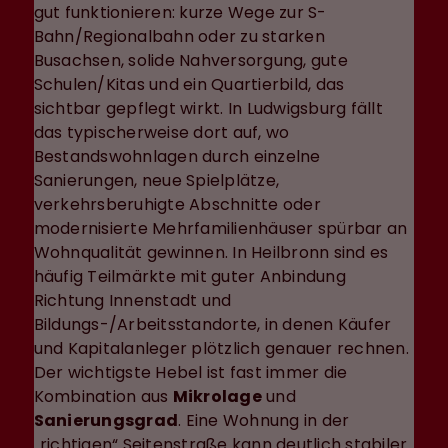
gut funktionieren: kurze Wege zur S-
Bahn/Regionalbahn oder zu starken
Busachsen, solide Nahversorgung, gute
Schulen/Kitas und ein Quartierbild, das
sichtbar gepflegt wirkt. In Ludwigsburg fällt
das typischerweise dort auf, wo
Bestandswohnlagen durch einzelne
Sanierungen, neue Spielplätze,
verkehrsberuhigte Abschnitte oder
modernisierte Mehrfamilienhäuser spürbar an
Wohnqualität gewinnen. In Heilbronn sind es
häufig Teilmärkte mit guter Anbindung
Richtung Innenstadt und
Bildungs-/Arbeitsstandorte, in denen Käufer
und Kapitalanleger plötzlich genauer rechnen.
Der wichtigste Hebel ist fast immer die
Kombination aus
Mikrolage
und
Sanierungsgrad
. Eine Wohnung in der
„richtigen“ Seitenstraße kann deutlich stabiler