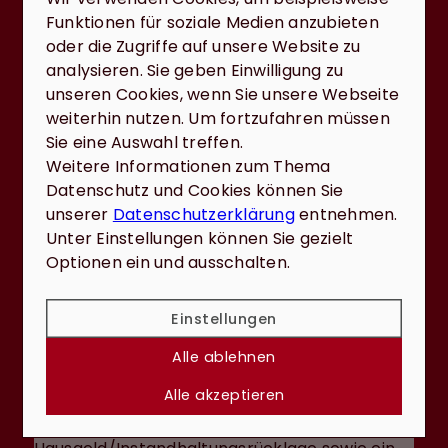
und Finanzierung sauber
Funktionen für soziale Medien anzubieten
aufsetzen
oder die Zugriffe auf unsere Website zu
Konkrete Leitfragen für Verkäufer, Käufer und Kapitalanleger –
analysieren. Sie geben Einwilligung zu
inklusive Hinweis, wann eine professionelle
unseren Cookies, wenn Sie unsere Webseite
Immobilienbewertung und unabhängige Finanzierungsberatung
sinnvoll ist..
weiterhin nutzen. Um fortzufahren müssen
Ob Sie in Ludwigsburg oder Heilbronn 2026
Sie eine Auswahl treffen.
verkaufen, kaufen oder eine
Weitere Informationen zum Thema
Kapitalanlageimmobilie
prüfen: Der größte
Datenschutz und Cookies können Sie
Hebel liegt oft nicht im „perfekten Timing“,
unserer
Datenschutzerklärung
entnehmen.
sondern in sauberer Vorbereitung. Starten Sie
Unter Einstellungen können Sie gezielt
mit einem
Lagecheck
auf Mikroebene: Wie ist
Optionen ein und ausschalten.
die Anbindung (ÖPNV, Pendelstrecken), wie
wirkt das direkte Straßenbild, wie hoch ist der
Einstellungen
Parkdruck, und welche Faktoren beeinflussen
Ruhe, Licht und Alltagstauglichkeit? Ergänzen
Alle ablehnen
Sie das um Objektpunkte, die Käufer und
Alle akzeptieren
Banken aktuell stark gewichten: energetischer
Zustand, Modernisierungsstau,