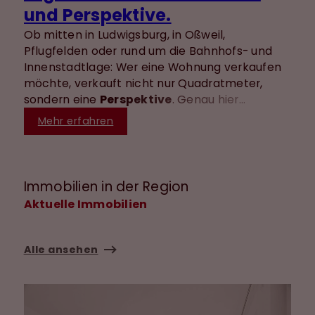
und Perspektive.
Ob mitten in Ludwigsburg, in Oßweil,
Pflugfelden oder rund um die Bahnhofs- und
Innenstadtlage: Wer eine Wohnung verkaufen
möchte, verkauft nicht nur Quadratmeter,
sondern eine
Perspektive
. Genau hier
entscheidet sich oft, ob Interessenten den
Mehr erfahren
Preis nachvollziehen können - insbesondere,
wenn die Wohnung
vermietet
ist, kurzfristig
frei
wird oder für
Eigenbedarf
spannend ist.
Immobilien in der Region
Aktuelle Immobilien
Alle ansehen