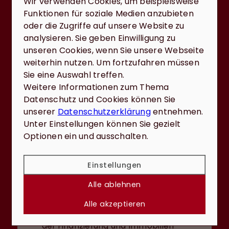
Wir verwenden Cookies, um beispielsweise
Erzielte für mich einen super
Verkaufspreis und war bei allen
Funktionen für soziale Medien anzubieten
Problemen sofort zur Stelle. Sehr
oder die Zugriffe auf unsere Website zu
gute Beratung in allen Belangen.
analysieren. Sie geben Einwilligung zu
Nur zu empfehlen!
unseren Cookies, wenn Sie unsere Webseite
weiterhin nutzen. Um fortzufahren müssen
Sie eine Auswahl treffen.
Weitere Informationen zum Thema
Datenschutz und Cookies können Sie
unserer
Datenschutzerklärung
entnehmen.
Unter Einstellungen können Sie gezielt
Optionen ein und ausschalten.
Dieter Rolle
Einstellungen
Ich kann die Firma Reiter & Reiter
Alle ablehnen
nur zu 100% weiterempfehlen!! Man
merkt dass Herr und Frau Reiter ein
Alle akzeptieren
kompetentes Team in allen Fragen
der Finanzierung und Immobilien