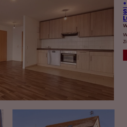
*
S
L
W
W
Z