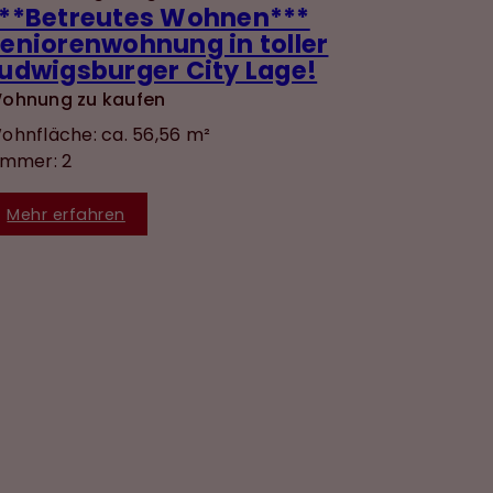
**Betreutes Wohnen***
eniorenwohnung in toller
udwigsburger City Lage!
ohnung zu kaufen
ohnfläche: ca. 56,56 m²
immer: 2
Mehr erfahren