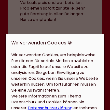
Verkaufspreis und war bei allen
Problemen sofort zur Stelle. Sehr
gute Beratung in allen Belangen.
Nur zu empfehlen!
Wir verwenden Cookies 🍪
Wir verwenden Cookies, um beispielsweise
Funktionen für soziale Medien anzubieten
oder die Zugriffe auf unsere Website zu
Dieter Rolle
analysieren. Sie geben Einwilligung zu
unseren Cookies, wenn Sie unsere Webseite
Ich kann die Firma Reiter & Reiter
weiterhin nutzen. Um fortzufahren müssen
nur zu 100% weiterempfehlen!! Man
Sie eine Auswahl treffen.
merkt dass Herr und Frau Reiter ein
Weitere Informationen zum Thema
kompetentes Team in allen Fragen
Datenschutz und Cookies können Sie
der Finanzierung und Immobilien
unserer
Datenschutzerklärung
entnehmen.