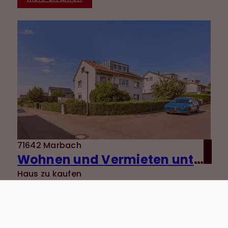
71642 Marbach
Wohnen und Vermieten unter einem Dach - gepflegtes 3-Familienhaus in ruhiger Lage von Marbach
Haus zu kaufen
Wohnfläche: ca. 217 m²
Zimmer: 9
Kaufpreis: 720.000 €