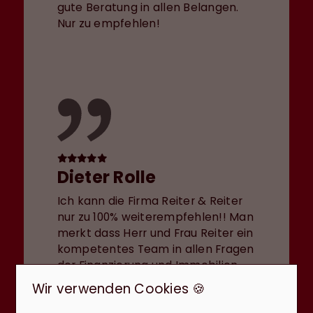
gute Beratung in allen Belangen.
Nur zu empfehlen!
Dieter Rolle
Ich kann die Firma Reiter & Reiter
nur zu 100% weiterempfehlen!! Man
merkt dass Herr und Frau Reiter ein
kompetentes Team in allen Fragen
der Finanzierung und Immobilien
sind. Der herzliche Umgang ist
Wir verwenden Cookies 🍪
schon fast wie Freundschaft, bei