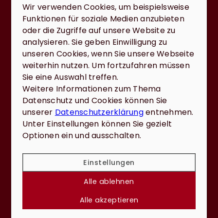
sehr hoher Kompetenz, man
Wir verwenden Cookies, um beispielsweise
nimmt sich Zeit, um alle Fragen zu
Funktionen für soziale Medien anzubieten
beantworten, wenn da mal eine
oder die Zugriffe auf unsere Website zu
Frage offen bleibt, gibt es zeitnah
analysieren. Sie geben Einwilligung zu
eine Antwort darauf. Freundlichkeit,
unseren Cookies, wenn Sie unsere Webseite
Zuverlässigkeit, Kompetenz sind im
weiterhin nutzen. Um fortzufahren müssen
Hause Reiter keine Fremdwörter,
Sie eine Auswahl treffen.
sie werden gelebt!! Dieter Rolle
Weitere Informationen zum Thema
Datenschutz und Cookies können Sie
unserer
Datenschutzerklärung
entnehmen.
Unter Einstellungen können Sie gezielt
Optionen ein und ausschalten.
Einstellungen
Alle ablehnen
Fabienne Hoffmann
Alle akzeptieren
Ich war mit der Ausführung und
Vermittlung, der erworbenen