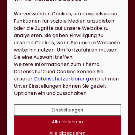
Erzielte für mich einen super
Verkaufspreis und war bei allen
Wir verwenden Cookies, um beispielsweise
Problemen sofort zur Stelle. Sehr
Funktionen für soziale Medien anzubieten
gute Beratung in allen Belangen.
oder die Zugriffe auf unsere Website zu
Nur zu empfehlen!
analysieren. Sie geben Einwilligung zu
unseren Cookies, wenn Sie unsere Webseite
weiterhin nutzen. Um fortzufahren müssen
Sie eine Auswahl treffen.
Weitere Informationen zum Thema
Datenschutz und Cookies können Sie
unserer
Datenschutzerklärung
entnehmen.
Unter Einstellungen können Sie gezielt
Optionen ein und ausschalten.
Dieter Rolle
Ich kann die Firma Reiter & Reiter
Einstellungen
nur zu 100% weiterempfehlen!! Man
merkt dass Herr und Frau Reiter ein
Alle ablehnen
kompetentes Team in allen Fragen
der Finanzierung und Immobilien
Alle akzeptieren