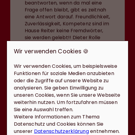
beantworten, wenn da mal eine
Frage offen bleibt, gibt es zeitnah
eine Antwort darauf. Freundlichkeit,
Zuverlässigkeit, Kompetenz sind im
Hause Reiter keine Fremdwörter,
sie werden gelebt!! Dieter Rolle
Wir verwenden Cookies 🍪
Wir verwenden Cookies, um beispielsweise
Funktionen für soziale Medien anzubieten
oder die Zugriffe auf unsere Website zu
analysieren. Sie geben Einwilligung zu
unseren Cookies, wenn Sie unsere Webseite
Fabienne Hoffmann
weiterhin nutzen. Um fortzufahren müssen
Sie eine Auswahl treffen.
Ich war mit der Ausführung und
Weitere Informationen zum Thema
Vermittlung, der erworbenen
Datenschutz und Cookies können Sie
Immobilie durch Frau Reiter, mehr
unserer
Datenschutzerklärung
entnehmen.
als nur zufrieden. Frau Reiter hat