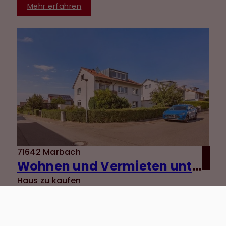
Mehr erfahren
71642 Marbach
Wohnen und Vermieten unter einem Dach - gepflegtes 3-Familienhaus in ruhiger Lage von Marbach
Haus zu kaufen
Wohnfläche: ca. 217 m²
Zimmer: 9
Kaufpreis: 720.000 €