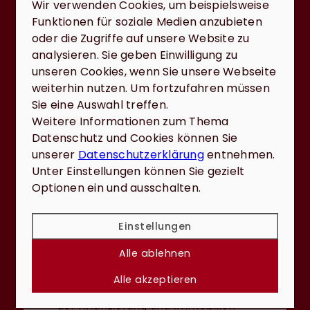
Erzielte für mich einen super
Wir verwenden Cookies, um beispielsweise
Verkaufspreis und war bei allen
Funktionen für soziale Medien anzubieten
Problemen sofort zur Stelle. Sehr
oder die Zugriffe auf unsere Website zu
gute Beratung in allen Belangen.
analysieren. Sie geben Einwilligung zu
Nur zu empfehlen!
unseren Cookies, wenn Sie unsere Webseite
weiterhin nutzen. Um fortzufahren müssen
Sie eine Auswahl treffen.
Weitere Informationen zum Thema
Datenschutz und Cookies können Sie
unserer
Datenschutzerklärung
entnehmen.
Unter Einstellungen können Sie gezielt
Optionen ein und ausschalten.
Dieter Rolle
Einstellungen
Ich kann die Firma Reiter & Reiter
Alle ablehnen
nur zu 100% weiterempfehlen!! Man
merkt dass Herr und Frau Reiter ein
Alle akzeptieren
kompetentes Team in allen Fragen
der Finanzierung und Immobilien