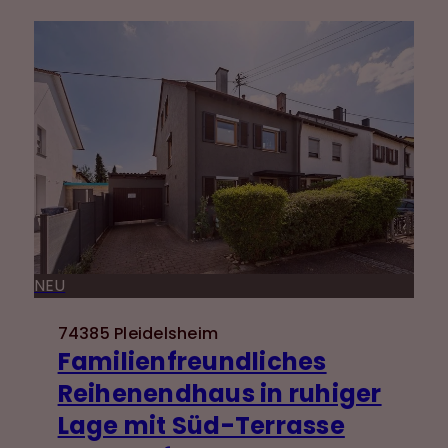
NEU
74385 Pleidelsheim
Familienfreundliches
Reihenendhaus in ruhiger
Lage mit Süd-Terrasse