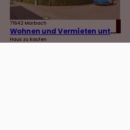
71642 Marbach
Wohnen und Vermieten unter einem Dach - gepflegtes 3-Familienhaus in ruhiger Lage von Marbach
Haus zu kaufen
Wohnfläche: ca. 217 m²
Zimmer: 9
Kaufpreis: 720.000 €
Mehr erfahren