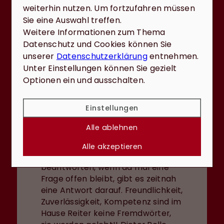
weiterhin nutzen. Um fortzufahren müssen
Sie eine Auswahl treffen.
Weitere Informationen zum Thema
Datenschutz und Cookies können Sie
Dieter Rolle
unserer
Datenschutzerklärung
entnehmen.
Ich kann die Firma Reiter & Reiter
Unter Einstellungen können Sie gezielt
nur zu 100% weiterempfehlen!! Man
Optionen ein und ausschalten.
merkt dass Herr und Frau Reiter ein
kompetentes Team in allen Fragen
Einstellungen
der Finanzierung und Immobilien
sind. Der herzliche Umgang ist
Alle ablehnen
schon fast wie Freundschaft, bei
sehr hoher Kompetenz, man
Alle akzeptieren
nimmt sich Zeit, um alle Fragen zu
beantworten, wenn da mal eine
Frage offen bleibt, gibt es zeitnah
eine Antwort darauf. Freundlichkeit,
Zuverlässigkeit, Kompetenz sind im
Hause Reiter keine Fremdwörter,