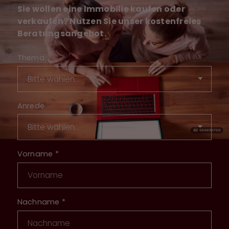
Sie wollen eine Immobilie kaufen oder
verkaufen? Nutzen Sie unser kostenfreies
Beratungsangebot.
Thema
Anrede
Vorname
*
Nachname
*